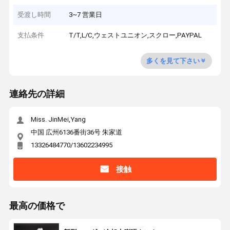
受渡し時間
3~7 営業日
支払条件
T/T,L/C,ウェストユニオン,スクロー,PAYPAL
多くを見て下さい
連絡先の詳細
Miss. JinMei,Yang
中国 広州6136番街36号 朱家道
13326484770/13602234995
接触
最高の価格で