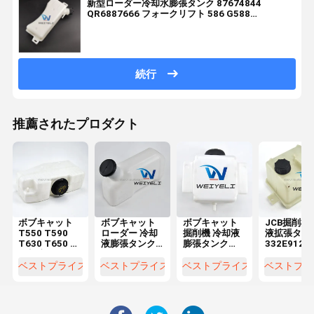
新型ローダー冷却水膨張タンク 87674844
QR6887666 フォークリフト 586 G588
G570NXT U80B L225 C232 産業機械用
続行
推薦されたプロダクト
ボブキャット
ボブキャット
ボブキャット
JCB掘削機
T550 T590
ローダー 冷却
掘削機 冷却液
液拡張タン
T630 T650 水
液膨張タンク
膨張タンク
332E9125
冷却液タンク
6576660 645
7286509
34690016
7220028 ロー
653 732 ロー
7286508 E32
ーダーラジ
ベストプライス
ベストプライス
ベストプライス
ベストプラ
ダー ラジエー
ダー ラジエー
E35 E50 モデ
ーター拡張
ター拡張タン
ター膨張タン
ル向け
ンク
ク
ク