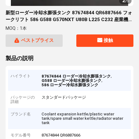
2
/
5
新型ローダー冷却水膨張タンク 87674844 QR6887666 フォ
ークリフト 586 G588 G570NXT U80B L225 C232 産業機械
用
MOQ：1本
ベストプライス
接触
製品の説明
ハイライト
,
87674844 ローダー冷却水膨張タンク
,
G588 ローダー冷却水膨張タンク
586 ローダー冷却水膨張タンク
パッケージの
スタンダードパッケージ
詳細
ブランド名
Coolant expansion kettle/plastic water
tank/spare small water kettle/radiator water
tank
モデル番号
87674844 QR6887666