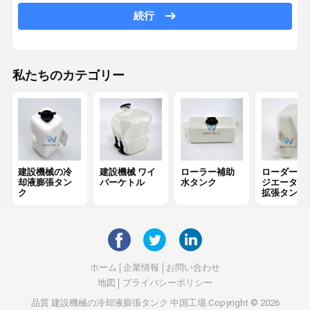
続行
私たちのカテゴリー
建設機械の冷
建設機械 ワイ
ローラー補助
ローダー・
却液膨張タン
パーケトル
水タンク
ジエーター
ク
拡張タンク
ホーム
企業情報
お問い合わせ
地図
プライバシーポリシー
品質
建設機械の冷却液膨張タンク
中国工場.Copyright © 2026