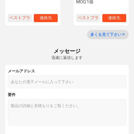
冷却液膨張タンク
削機部品のための冷却液膨
MOQ:
1個
張タンク
ベストプラ
連絡先
ベストプラ
連絡先
会社案内
品質管理
お問い合わせ
ニュース
イス
イス
多くを見て下さい
メッセージ
すべての場合
見積依頼
迅速に返信します
建設機械の冷却液膨張タンク
メールアドレス
建設機械 ワイパーケトル
要件
ローラー補助水タンク
ローダー・ラジエーターの拡張タンク
ブルドーザーの散熱器の溢れるタンク
補助水槽