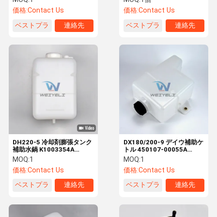
450107-00056
K1009701C K1009701B
価格:
Contact Us
価格:
Contact Us
450107-00018
ベストプラ
連絡先
ベストプラ
連絡先
イス
イス
DH220-5 冷却剤膨張タンク
DX180/200-9 デイウ補助ケ
補助水鍋 K1003354A
トル 450107-00055A
K1009605B K1003180
450107-00056 450107-
MOQ:
1
MOQ:
1
00055B
価格:
Contact Us
価格:
Contact Us
ベストプラ
連絡先
ベストプラ
連絡先
イス
イス