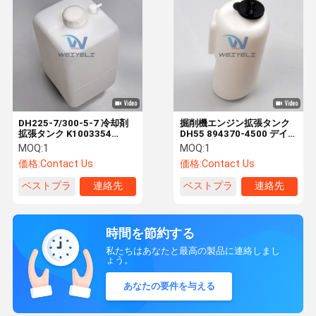
DH225-7/300-5-7 冷却剤
掘削機エンジン拡張タンク
拡張タンク K1003354
DH55 894370-4500 デイウ
2470-9017 2470-9016
オ補助水鍋用
MOQ:
1
MOQ:
1
450107-00014
価格:
Contact Us
価格:
Contact Us
ベストプラ
連絡先
ベストプラ
連絡先
イス
イス
時間を節約する
私たちはあなたと最高の製品に連絡しまし
ょう。
あなたの要件を与える