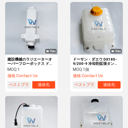
建設機械のラジエーターオ
ドーサン・ダエウ DX180-
ーバーフローボックス ドー
9/200-9 冷却剤拡張タンク
シャンDX55-9C/60-9C
補助ケトル ラジエーター 溢
MOQ:
1
MOQ:
1個
れるボトル
価格:
Contact Us
価格:
Contact Us
ベストプラ
連絡先
ベストプラ
連絡先
イス
イス