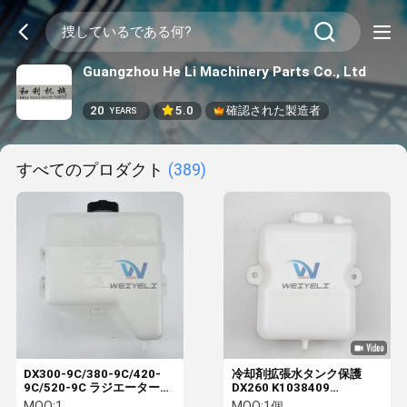
Guangzhou He Li Machinery Parts Co., Ltd
20
5.0
確認された製造者
YEARS
すべてのプロダクト
(389)
DX300-9C/380-9C/420-
冷却剤拡張水タンク保護
9C/520-9C ラジエーター拡
DX260 K1038409
張タンク 450107-00055B
K1003180A K1003180
MOQ:
1
MOQ:
1個