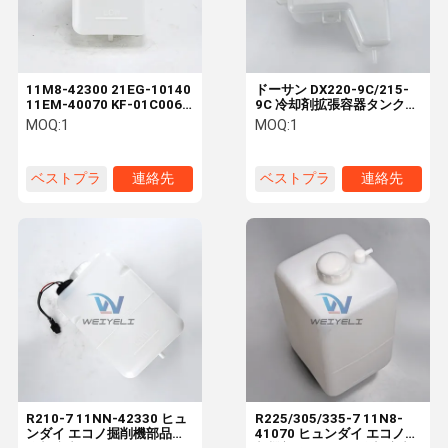
11M8-42300 21EG-10140
ドーサン DX220-9C/215-
11EM-40070 KF-01C006
9C 冷却剤拡張容器タンク
11N8-41071 KF-01C012
450107-00055 450107-
MOQ:
1
MOQ:
1
00055B
ベストプラ
連絡先
ベストプラ
連絡先
イス
イス
ホーム
製品
ビデオ
企業情報
R210-7 11NN-42330 ヒュ
R225/305/335-7 11N8-
ンダイ エコノ掘削機部品用
41070 ヒュンダイ エコノ掘